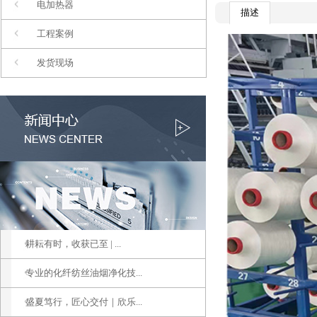
电加热器
描述
工程案例
发货现场
耕耘有时，收获已至 | ...
专业的化纤纺丝油烟净化技...
盛夏笃行，匠心交付｜欣乐...