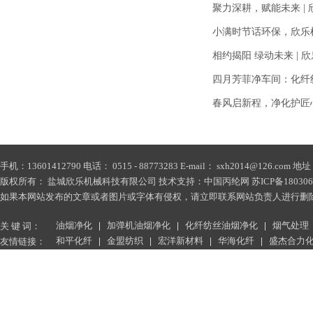
聚力深耕，赋能未来 |
小满时节话环保，欣乐
相约揭阳 绿动未来 |
四月芳菲净车间：化纤
春风启新程，净化护匠
手机：13601412790 电话： 0515 - 88773283 E-mail： sxh2014@1
版权所有： 盐城欣乐机械科技有限公司 技术支持：
中国丙纶网
苏ICP备180306
如果本网站发布的文章或者图片或字体有侵权，请立即联系网站负责人进行删除，联系人：薛小
油烟净化
加弹机油烟净化
化纤纺丝油烟净化
烟气处理
关 键 词：
和平化纤
金盟纺织
宏洋新材料
华海化纤
盛杰合力
友情链接：