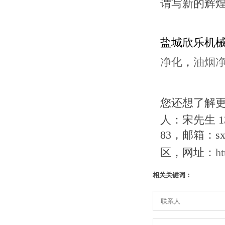
谓写新的辉
盐城欣乐机
净化
，
油烟
您还想了解
人：宋先生 136
83，邮箱：s
区
，网址：
h
相关关键词：