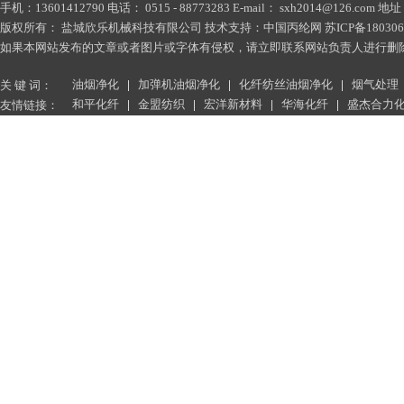
手机：13601412790 电话： 0515 - 88773283 E-mail： sxh2014@1
版权所有： 盐城欣乐机械科技有限公司 技术支持：
中国丙纶网
苏ICP备180306
如果本网站发布的文章或者图片或字体有侵权，请立即联系网站负责人进行删除，联系人：薛小
油烟净化
加弹机油烟净化
化纤纺丝油烟净化
烟气处理
关 键 词：
和平化纤
金盟纺织
宏洋新材料
华海化纤
盛杰合力
友情链接：