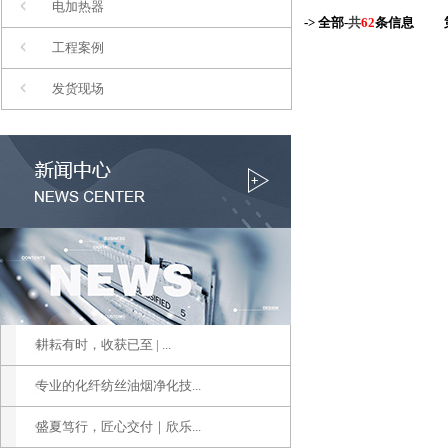
电加热器
-> 全部-
共
62
条信息
工程案例
发货现场
耕耘有时，收获已至 | ...
专业的化纤纺丝油烟净化技...
盛夏笃行，匠心交付｜欣乐...