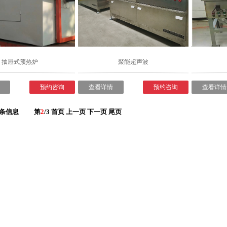
抽屉式预热炉
聚能超声波
预约咨询
查看详情
预约咨询
查看详情
条信息
第
2
/3
首页
上一页
下一页
尾页