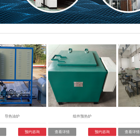
导热油炉
组件预热炉
预约咨询
查看详情
预约咨询
查看详情