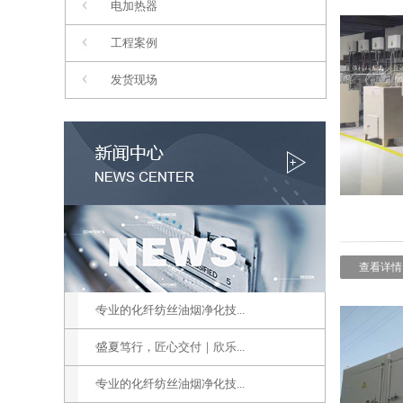
电加热器
工程案例
发货现场
查看详情
专业的化纤纺丝油烟净化技...
盛夏笃行，匠心交付｜欣乐...
专业的化纤纺丝油烟净化技...