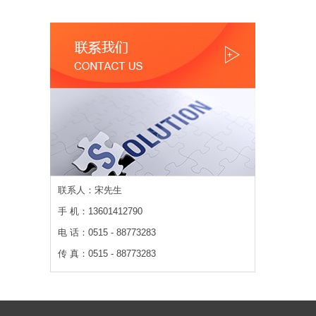
联系人：宋先生
手 机：13601412790
电 话：0515 - 88773283
传 真：0515 - 88773283