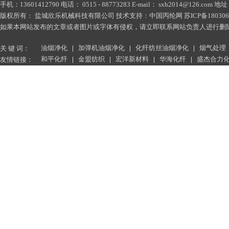
手机：13601412790 电话： 0515 - 88773283 E-mail： sxh2014@1
版权所有： 盐城欣乐机械科技有限公司 技术支持：
中国丙纶网
苏ICP备180306
如果本网站发布的文章或者图片或字体有侵权，请立即联系网站负责人进行删除，联系人：薛小
油烟净化
加弹机油烟净化
化纤纺丝油烟净化
烟气处理
关 键 词：
和平化纤
金盟纺织
宏洋新材料
华海化纤
盛杰合力
友情链接：